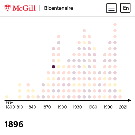
Skip
Bicentenaire
En
to
content
Pre-
1800
1810
1840
1870
1900
1930
1960
1990
2021
1896