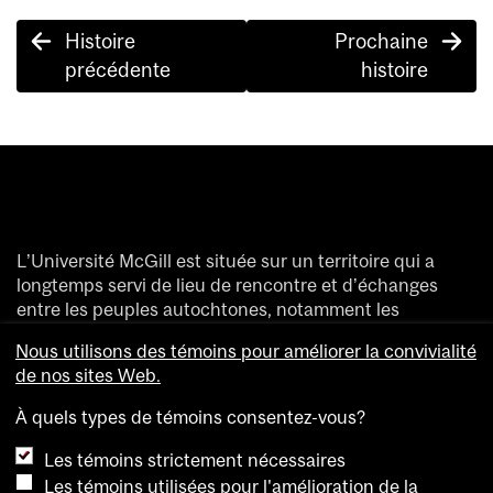
Post
Histoire
Prochaine
navigation
précédente
histoire
L’Université McGill est située sur un territoire qui a
longtemps servi de lieu de rencontre et d’échanges
entre les peuples autochtones, notamment les
Haudenosaunee et les Anishinaabeg.
Nous utilisons des témoins pour améliorer la convivialité
Nous saluons et remercions les divers peuples
de nos sites Web.
autochtones qui ont enrichi de leur présence ce
territoire accueillant aujourd’hui des gens de partout
À quels types de témoins consentez-vous?
dans le monde.
Les témoins strictement nécessaires
Les témoins utilisées pour l'amélioration de la