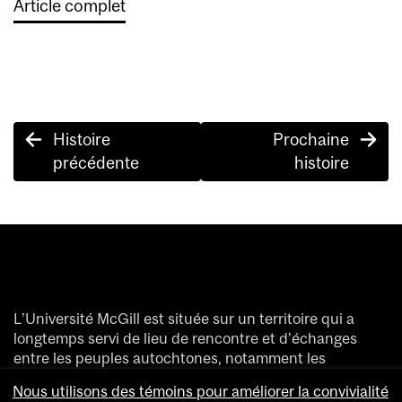
Article complet
Post
Histoire
Prochaine
navigation
précédente
histoire
L’Université McGill est située sur un territoire qui a
longtemps servi de lieu de rencontre et d’échanges
entre les peuples autochtones, notamment les
Haudenosaunee et les Anishinaabeg.
Nous utilisons des témoins pour améliorer la convivialité