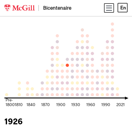
Skip
Bicentenaire
En
to
content
Pre-
1800
1810
1840
1870
1900
1930
1960
1990
2021
1926