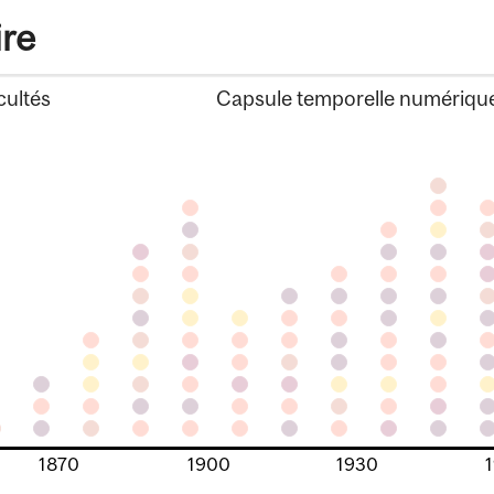
ire
cultés
Capsule temporelle numériqu
1870
1900
1930