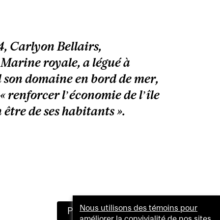
, Carlyon Bellairs,
arine royale, a légué à
l son domaine en bord de mer,
« renforcer l’économie de l’île
 être de ses habitants ».
Nous utilisons des témoins pour
Prochaine histoire
améliorer la convivialité de nos sites