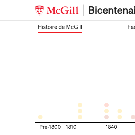
Skip
Bicentena
to
content
Histoire de McGill
Fa
Pre-1800
1810
1840