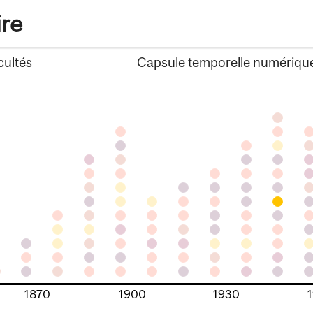
ire
cultés
Capsule temporelle numériqu
1870
1900
1930