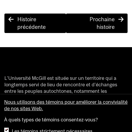
Post
Histoire
Prochaine
navigation
précédente
histoire
L’Université McGill est située sur un territoire qui a
longtemps servi de lieu de rencontre et d’échanges
entre les peuples autochtones, notamment les
Haudenosaunee et les Anishinaabeg.
Nous utilisons des témoins pour améliorer la convivialité
Nous saluons et remercions les divers peuples
de nos sites Web.
autochtones qui ont enrichi de leur présence ce
territoire accueillant aujourd’hui des gens de partout
À quels types de témoins consentez-vous?
dans le monde.
Les témoins strictement nécessaires