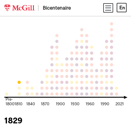
Skip
Bicentenaire
En
to
content
Pre-
1800
1810
1840
1870
1900
1930
1960
1990
2021
1829