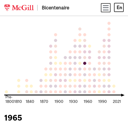
Skip
Bicentenaire
En
to
content
Pre-
1800
1810
1840
1870
1900
1930
1960
1990
2021
1965