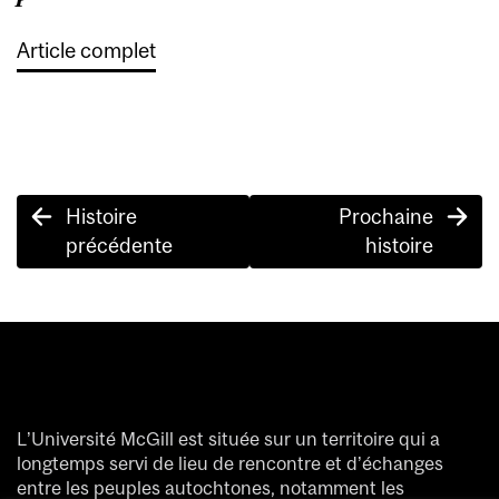
Article complet
Post
Histoire
Prochaine
navigation
précédente
histoire
L’Université McGill est située sur un territoire qui a
longtemps servi de lieu de rencontre et d’échanges
entre les peuples autochtones, notamment les