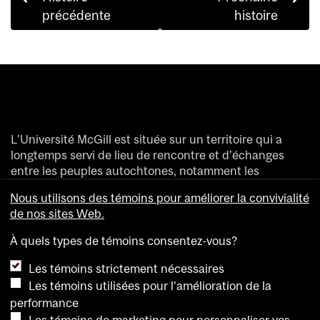
navigation
précédente
histoire
L’Université McGill est située sur un territoire qui a
longtemps servi de lieu de rencontre et d’échanges
entre les peuples autochtones, notamment les
Haudenosaunee et les Anishinaabeg.
Nous utilisons des témoins pour améliorer la convivialité
Nous saluons et remercions les divers peuples
de nos sites Web.
autochtones qui ont enrichi de leur présence ce
territoire accueillant aujourd’hui des gens de partout
À quels types de témoins consentez-vous?
dans le monde.
Les témoins strictement nécessaires
Les témoins utilisées pour l'amélioration de la
performance