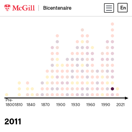
Skip
Bicentenaire
En
to
content
Pre-
1800
1810
1840
1870
1900
1930
1960
1990
2021
2011