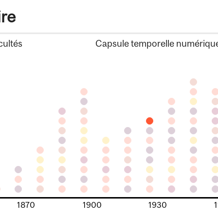
ire
cultés
Capsule temporelle numériqu
1870
1900
1930