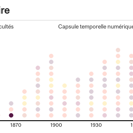
ire
cultés
Capsule temporelle numériqu
1870
1900
1930