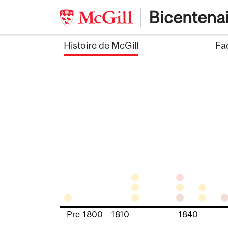
Skip
Bicentena
to
content
Histoire de McGill
Fa
Pre-1800
1810
1840