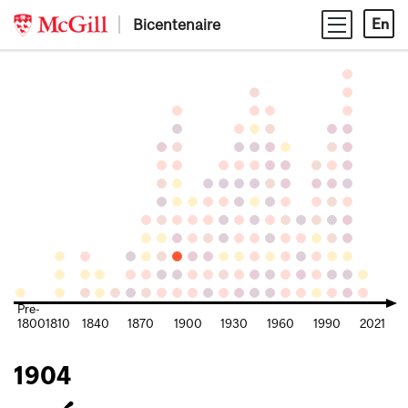
Skip
Bicentenaire
En
to
content
Pre-
1800
1810
1840
1870
1900
1930
1960
1990
2021
1904