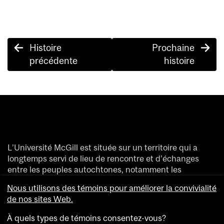
Post
Histoire
Prochaine
navigation
précédente
histoire
L’Université McGill est située sur un territoire qui a
longtemps servi de lieu de rencontre et d’échanges
entre les peuples autochtones, notamment les
Haudenosaunee et les Anishinaabeg.
Nous utilisons des témoins pour améliorer la convivialité
Nous saluons et remercions les divers peuples
de nos sites Web.
autochtones qui ont enrichi de leur présence ce
territoire accueillant aujourd’hui des gens de partout
À quels types de témoins consentez-vous?