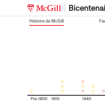
Skip
Bicentena
to
content
Histoire de McGill
Fa
Pre-1800
1810
1840