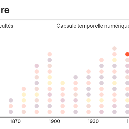
ire
cultés
Capsule temporelle numériqu
1870
1900
1930