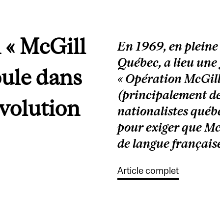
 « McGill
En 1969, en pleine
Québec, a lieu une
oule dans
« Opération McGill
(principalement des
évolution
nationalistes québ
pour exiger que Mc
de langue français
Article complet