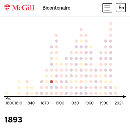
Skip
Bicentenaire
En
to
content
Pre-
1800
1810
1840
1870
1900
1930
1960
1990
2021
1893