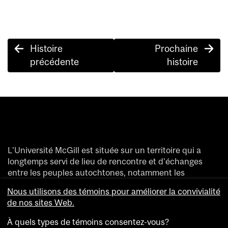
Post
Histoire
Prochaine
navigation
précédente
histoire
L’Université McGill est située sur un territoire qui a
longtemps servi de lieu de rencontre et d’échanges
entre les peuples autochtones, notamment les
Haudenosaunee et les Anishinaabeg.
Nous utilisons des témoins pour améliorer la convivialité
Nous saluons et remercions les divers peuples
de nos sites Web.
autochtones qui ont enrichi de leur présence ce
territoire accueillant aujourd’hui des gens de partout
À quels types de témoins consentez-vous?