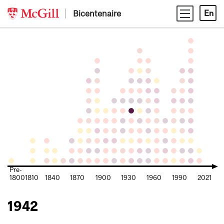
Skip
Bicentenaire
En
to
content
Pre-
1800
1810
1840
1870
1900
1930
1960
1990
2021
1942