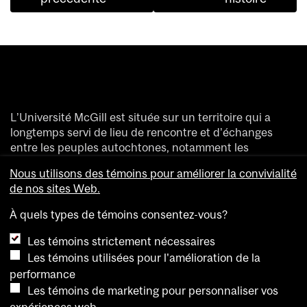
L’Université McGill est située sur un territoire qui a
longtemps servi de lieu de rencontre et d’échanges
entre les peuples autochtones, notamment les
Haudenosaunee et les Anishinaabeg.
Nous utilisons des témoins pour améliorer la convivialité
Nous saluons et remercions les divers peuples
de nos sites Web.
autochtones qui ont enrichi de leur présence ce
territoire accueillant aujourd’hui des gens de partout
À quels types de témoins consentez-vous?
dans le monde.
Les témoins strictement nécessaires
Les témoins utilisées pour l'amélioration de la
performance
Les témoins de marketing pour personnaliser vos