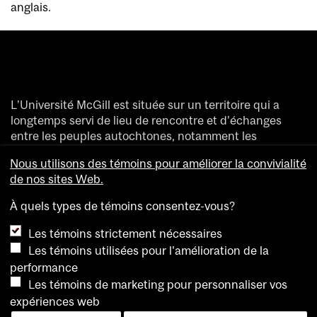
anglais.
L’Université McGill est située sur un territoire qui a
longtemps servi de lieu de rencontre et d’échanges
entre les peuples autochtones, notamment les
Haudenosaunee et les Anishinaabeg.
Nous utilisons des témoins pour améliorer la convivialité
Nous saluons et remercions les divers peuples
de nos sites Web.
autochtones qui ont enrichi de leur présence ce
territoire accueillant aujourd’hui des gens de partout
À quels types de témoins consentez-vous?
dans le monde.
Les témoins strictement nécessaires
Les témoins utilisées pour l'amélioration de la
performance
Les témoins de marketing pour personnaliser vos
expériences web