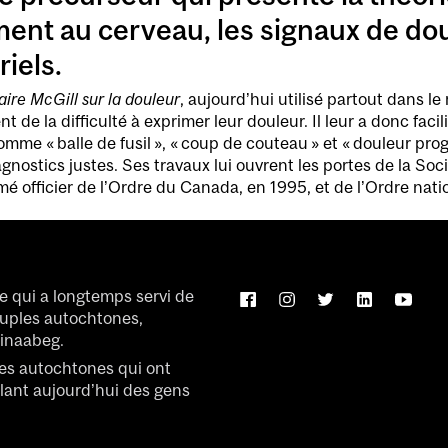
ment au cerveau, les signaux de do
riels.
ire McGill sur la douleur
, aujourd’hui utilisé partout dans le
 de la difficulté à exprimer leur douleur. Il leur a donc faci
omme « balle de fusil », « coup de couteau » et « douleur prog
agnostics justes. Ses travaux lui ouvrent les portes de la So
 officier de l’Ordre du Canada, en 1995, et de l’Ordre nat
re qui a longtemps servi de
euples autochtones,
inaabeg.
les autochtones qui ont
llant aujourd’hui des gens