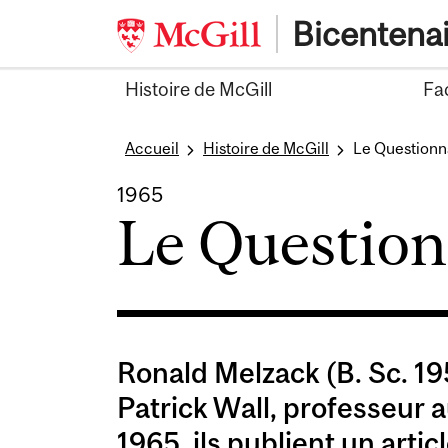
Skip
Bicentena
to
content
Histoire de McGill
Fa
Accueil
Histoire de McGill
Le Questionna
1965
Le Question
Ronald Melzack (B. Sc. 195
Patrick Wall, professeur 
1965, ils publient un artic