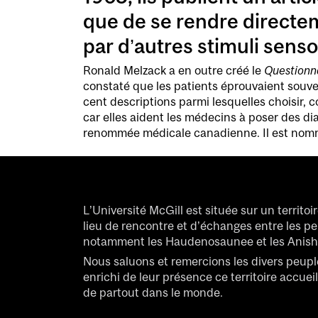
que de se rendre directe
par d’autres stimuli senso
Ronald Melzack a en outre créé le
Questionna
constaté que les patients éprouvaient souvent
cent descriptions parmi lesquelles choisir, c
car elles aident les médecins à poser des di
renommée médicale canadienne. Il est nommé
L’Université McGill est située sur un territoi
lieu de rencontre et d’échanges entre les p
notamment les Haudenosaunee et les Anish
Nous saluons et remercions les divers peup
enrichi de leur présence ce territoire accuei
de partout dans le monde.