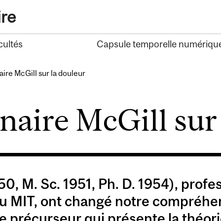
ire
cultés
Capsule temporelle numériqu
ire McGill sur la douleur
naire McGill sur
0, M. Sc. 1951, Ph. D. 1954), profes
au MIT, ont changé notre compréhen
le précurseur qui présente la théorie