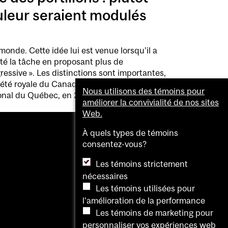
uleur seraient modulés
 monde. Cette idée lui est venue lorsqu’il a
lité la tâche en proposant plus de
ressive ». Les distinctions sont importantes,
ciété royale du Canada et du Temple de la
Nous utilisons des témoins pour
ional du Québec, en 2000.
améliorer la convivialité de nos sites
Web.
À quels types de témoins
consentez-vous?
Les témoins strictement
nécessaires
Les témoins utilisées pour
l'amélioration de la performance
Les témoins de marketing pour
personnaliser vos expériences web