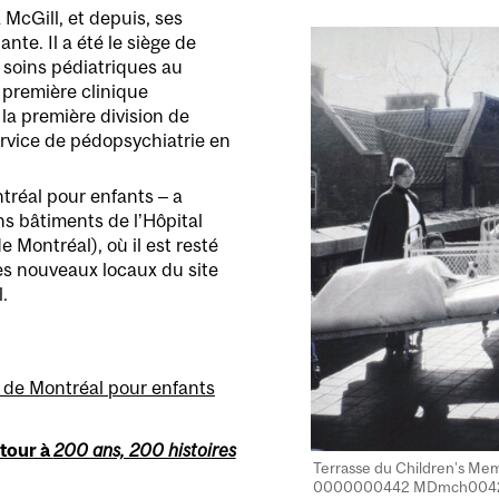
à McGill, et depuis, ses
te. Il a été le siège de
soins pédiatriques au
a première clinique
 la première division de
rvice de pédopsychiatrie en
ntréal pour enfants – a
s bâtiments de l’Hôpital
 Montréal), où il est resté
s nouveaux locaux du site
.
l de Montréal pour enfants
tour à
200 ans, 200 histoires
Terrasse du Children’s Mem
0000000442 MDmch004