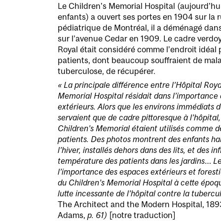
Le Children’s Memorial Hospital (aujourd’hui
enfants) a ouvert ses portes en 1904 sur la 
pédiatrique de Montréal, il a déménagé dan
sur l’avenue Cedar en 1909. Le cadre verdo
Royal était considéré comme l’endroit idéal
patients, dont beaucoup souffraient de mala
tuberculose, de récupérer.
« La principale différence entre l’Hôpital Roya
Memorial Hospital résidait dans l’importanc
extérieurs. Alors que les environs immédiats d
servaient que de cadre pittoresque à l’hôpital
Children’s Memorial étaient utilisés comme de
patients. Des photos montrent des enfants hab
l’hiver, installés dehors dans des lits, et des i
température des patients dans les jardins… L
l’importance des espaces extérieurs et forest
du Children’s Memorial Hospital à cette époqu
lutte incessante de l’hôpital contre la tubercu
The Architect and the Modern Hospital, 18
Adams,
p. 61)
[notre traduction]