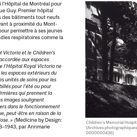
 l’Hôpital de Montréal pour
rue Guy. Premier hôpital
s des bâtiments tout neufs
yant à proximité du Mont-
 pour permettre à ses jeunes
dies respiratoires comme la
l Victoria et le Children’s
e accordée aux espaces
e l’Hôpital Royal Victoria ne
, les espaces extérieurs du
s unités de soins pour les
illés pour l’été ou pour
nfirmières qui prennent la
es images soulignent
iers dans le fonctionnement
e, peut-être en raison de la
lose. »
(
Medicine by Design:
Children’s Memorial Hospital
93–1943, par Annmarie
(Archives photographiqu
0000000436)