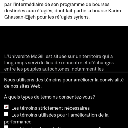
par l’intermédiaire de son programme de bourses
destinées aux réfugiés, dont fait partie la bourse Karim-
Ghassan-Ejjeh pour les réfugiés syriens.
L’Université McGill est située sur un territoire qui a
longtemps servi de lieu de rencontre et d’échanges
entre les peuples autochtones, notamment les
Haudenosaunee et les Anishinaabeg.
Nous utilisons des témoins pour améliorer la convivialité
Nous saluons et remercions les divers peuples
de nos sites Web.
autochtones qui ont enrichi de leur présence ce
territoire accueillant aujourd’hui des gens de partout
À quels types de témoins consentez-vous?
dans le monde.
Les témoins strictement nécessaires
Les témoins utilisées pour l'amélioration de la
performance