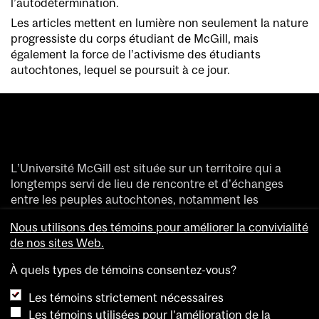
l’autodétermination.
Les articles mettent en lumière non seulement la nature
progressiste du corps étudiant de McGill, mais
également la force de l’activisme des étudiants
autochtones, lequel se poursuit à ce jour.
L’Université McGill est située sur un territoire qui a
longtemps servi de lieu de rencontre et d’échanges
entre les peuples autochtones, notamment les
Haudenosaunee et les Anishinaabeg.
Nous utilisons des témoins pour améliorer la convivialité
Nous saluons et remercions les divers peuples
de nos sites Web.
autochtones qui ont enrichi de leur présence ce
territoire accueillant aujourd’hui des gens de partout
À quels types de témoins consentez-vous?
dans le monde.
Les témoins strictement nécessaires
Les témoins utilisées pour l'amélioration de la