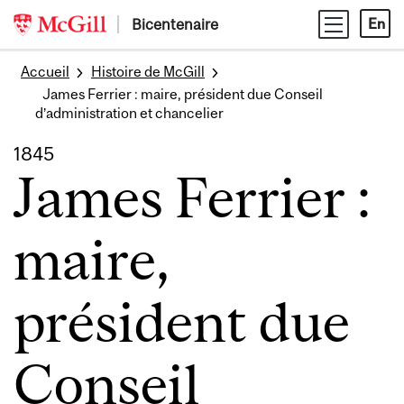
Skip
Bicentenaire
En
to
content
Accueil
Histoire de McGill
James Ferrier : maire, président due Conseil
d’administration et chancelier
1845
James Ferrier :
maire,
président due
Conseil