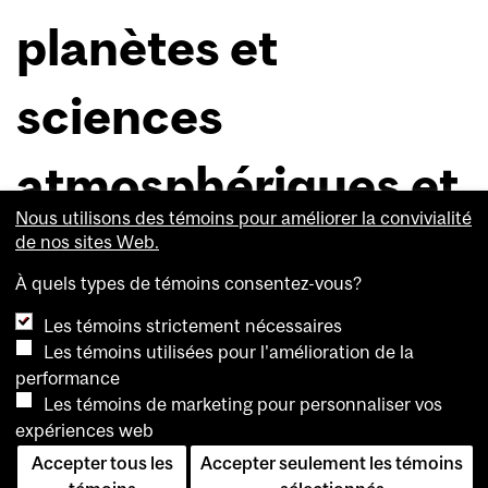
planètes et
sciences
atmosphériques et
Nous utilisons des témoins pour améliorer la convivialité
océaniques
de nos sites Web.
À quels types de témoins consentez-vous?
1931 – 1970
Les témoins strictement nécessaires
Les départements de géographie, des sciences de la
Les témoins utilisées pour l'amélioration de la
Terre et des planètes, et des sciences atmosphériques et
performance
océaniques sont unis en reconnaissance de leur intérêt
Les témoins de marketing pour personnaliser vos
commun pour les sciences de la Terre. Bien qu’ils figurent
expériences web
parmi les plus jeunes départements de la Faculté des
Accepter tous les
Accepter seulement les témoins
sciences, ils offrent tous de solides programmes solides à